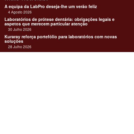
A equipa da LabPro deseja-lhe um verão feliz
4 Agosto 2026
Laboratórios de prótese dentária: obrigações legais e
aspetos que merecem particular atenção
30 Julho 2026
Kuraray reforça portefólio para laboratórios com novas
soluções
28 Julho 2026
"Devemos encarar cada caso como uma história construída
em equipa"
23 Julho 2026
Até sempre, José Carlos Monteiro
21 Julho 2026
Links:
Revista online
Media kit
Assinatura
Contactos
Ficha técnica
DentalPro
Estatuto Editorial