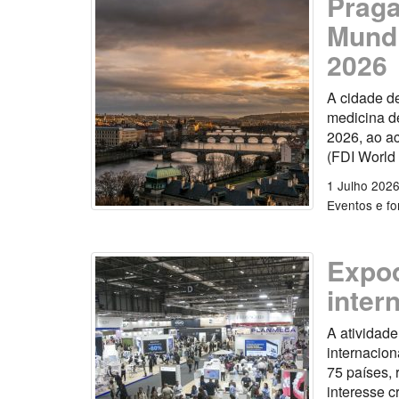
Praga
Mundi
2026
A cidade d
medicina de
2026, ao a
(FDI World
1 Julho 202
Eventos e f
Expod
inter
A atividade
internacion
75 países, 
interesse c