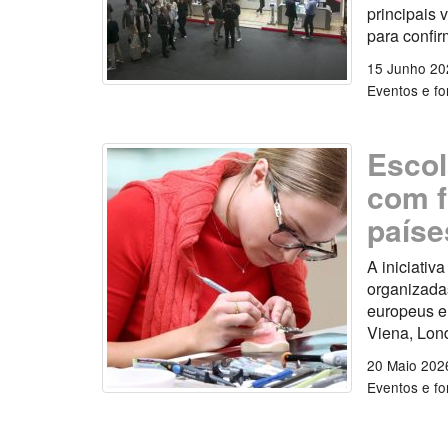
principais 
para confir
15 Junho 20
Eventos e f
Escol
com f
paíse
A iniciativ
organizadas
europeus e
Viena, Lon
20 Maio 202
Eventos e f