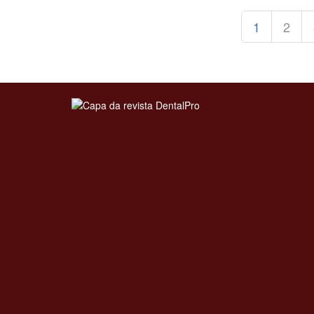
1
2
Clique para ler