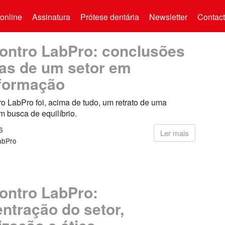
online
Assinatura
Prótese dentária
Newsletter
Contac
contro LabPro: conclusões
tas de um setor em
formação
ro LabPro foi, acima de tudo, um retrato de uma
m busca de equilíbrio.
6
Ler mais
abPro
contro LabPro:
ntração do setor,