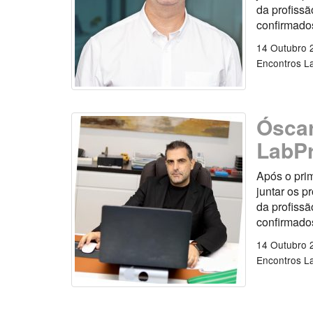
da profiss
confirmados
14 Outubro 
Encontros L
Óscar
LabP
Após o pri
juntar os p
da profiss
confirmados
14 Outubro 
Encontros L