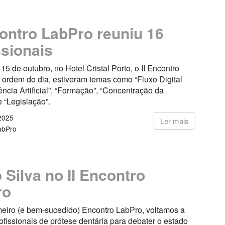
contro LabPro reuniu 16
ssionais
15 de outubro, no Hotel Cristal Porto, o II Encontro
 ordem do dia, estiveram temas como “Fluxo Digital
ência Artificial”, “Formação”, “Concentração da
e “Legislação”.
2025
Ler mais
abPro
 Silva no II Encontro
ro
meiro (e bem-sucedido) Encontro LabPro, voltamos a
rofissionais de prótese dentária para debater o estado