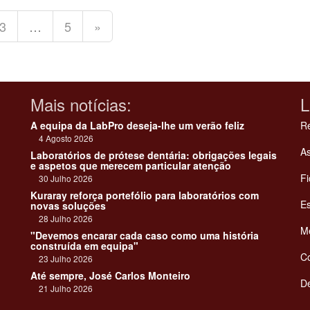
3
…
5
»
Mais notícias:
L
A equipa da LabPro deseja-lhe um verão feliz
Re
4 Agosto 2026
As
Laboratórios de prótese dentária: obrigações legais
e aspetos que merecem particular atenção
Fi
30 Julho 2026
Kuraray reforça portefólio para laboratórios com
Es
novas soluções
28 Julho 2026
Me
"Devemos encarar cada caso como uma história
construída em equipa"
C
23 Julho 2026
Até sempre, José Carlos Monteiro
De
21 Julho 2026