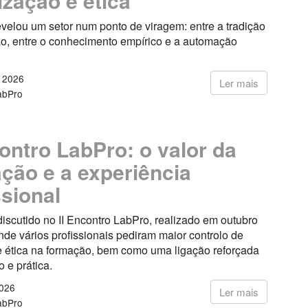
lização e ética
velou um setor num ponto de viragem: entre a tradição
ão, entre o conhecimento empírico e a automação
o 2026
Ler mais
abPro
contro LabPro: o valor da
ção e a experiência
ssional
discutido no II Encontro LabPro, realizado em outubro
de vários profissionais pediram maior controlo de
e ética na formação, bem como uma ligação reforçada
o e prática.
2026
Ler mais
abPro