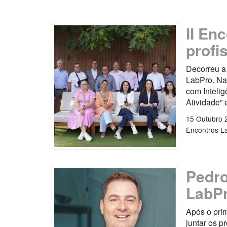
II En
profi
Decorreu a 
LabPro. Na
com Intelig
Atividade” 
15 Outubro 
Encontros L
Pedro
LabP
Após o pri
juntar os p