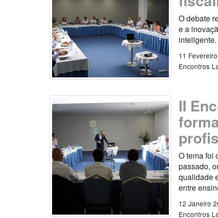
fisca
O debate re
e a inovaç
inteligente.
11 Fevereir
Encontros L
II En
forma
profi
O tema foi 
passado, on
qualidade 
entre ensin
12 Janeiro 
Encontros L