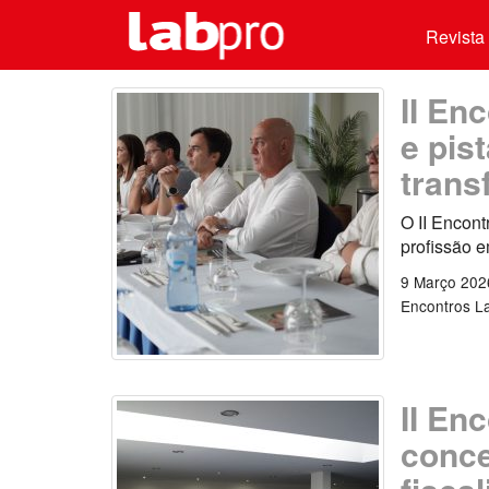
Revista 
II En
e pis
trans
O II Encont
profissão e
9 Março 202
Encontros L
II En
conce