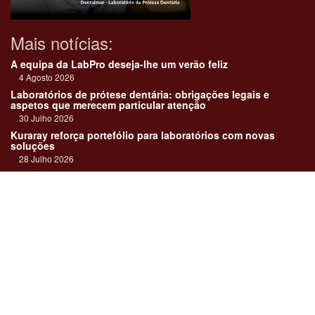
Mais notícias:
A equipa da LabPro deseja-lhe um verão feliz
4 Agosto 2026
Laboratórios de prótese dentária: obrigações legais e
aspetos que merecem particular atenção
30 Julho 2026
Kuraray reforça portefólio para laboratórios com novas
soluções
28 Julho 2026
"Devemos encarar cada caso como uma história construída
em equipa"
23 Julho 2026
Até sempre, José Carlos Monteiro
21 Julho 2026
Links:
Revista online
Media kit
Assinatura
Contactos