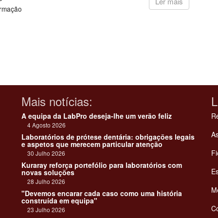
Ler mais
ormação
Mais notícias:
L
A equipa da LabPro deseja-lhe um verão feliz
Re
4 Agosto 2026
As
Laboratórios de prótese dentária: obrigações legais
e aspetos que merecem particular atenção
Fi
30 Julho 2026
Kuraray reforça portefólio para laboratórios com
Es
novas soluções
28 Julho 2026
Me
"Devemos encarar cada caso como uma história
construída em equipa"
C
23 Julho 2026