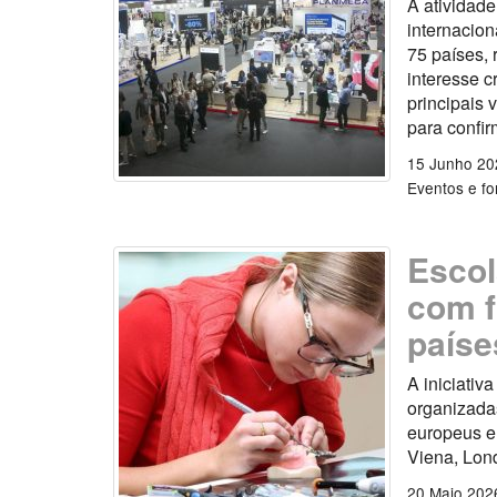
A atividade
internacion
75 países, 
interesse c
principais 
para confir
15 Junho 20
Eventos e f
Escol
com f
paíse
A iniciativ
organizadas
europeus e
Viena, Lon
20 Maio 202