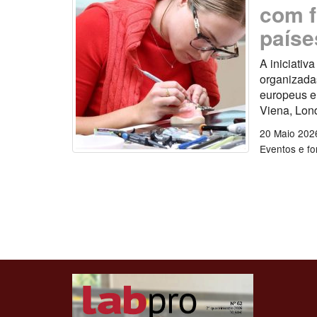
com f
paíse
A iniciativ
organizadas
europeus e
Viena, Lon
20 Maio 202
Eventos e f