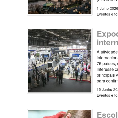
1 Julho 202
Eventos e f
Expod
inter
A atividade
internacion
75 países, 
interesse c
principais 
para confir
15 Junho 20
Eventos e f
Escol