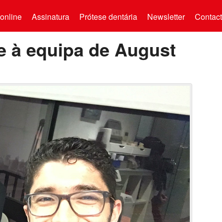
online
Assinatura
Prótese dentária
Newsletter
Contac
se à equipa de August