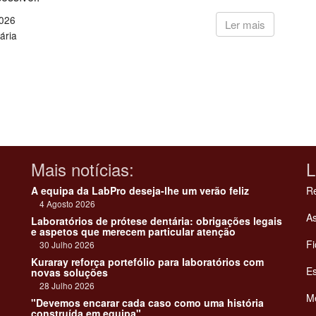
2026
Ler mais
ária
Mais notícias:
L
A equipa da LabPro deseja-lhe um verão feliz
Re
4 Agosto 2026
As
Laboratórios de prótese dentária: obrigações legais
e aspetos que merecem particular atenção
Fi
30 Julho 2026
Kuraray reforça portefólio para laboratórios com
Es
novas soluções
28 Julho 2026
Me
"Devemos encarar cada caso como uma história
construída em equipa"