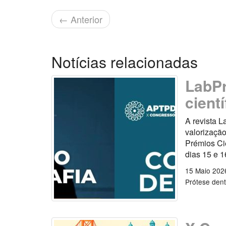
←
Anterior
Notícias relacionadas
LabPr
cient
A revista L
valorização
Prémios Ci
dias 15 e 1
15 Maio 202
Prótese dent