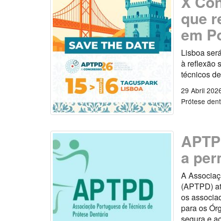
X Con
que r
em Po
Lisboa será
à reflexão 
técnicos de
29 Abril 202
Prótese dent
APTPD
a per
A Associaç
(APTPD) atu
os associad
para os Órg
segura e ac