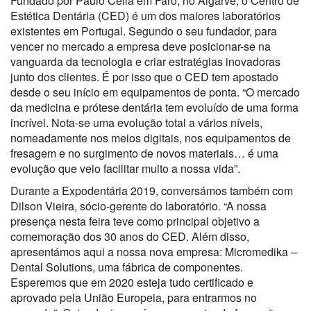
Fundado por Paulo Cella em Faro, no Algarve, o Centro de
Estética Dentária (CED) é um dos maiores laboratórios
existentes em Portugal. Segundo o seu fundador, para
vencer no mercado a empresa deve posicionar-se na
vanguarda da tecnologia e criar estratégias inovadoras
junto dos clientes. É por isso que o CED tem apostado
desde o seu início em equipamentos de ponta. “O mercado
da medicina e prótese dentária tem evoluído de uma forma
incrível. Nota-se uma evolução total a vários níveis,
nomeadamente nos meios digitais, nos equipamentos de
fresagem e no surgimento de novos materiais… é uma
evolução que veio facilitar muito a nossa vida”.
Durante a Expodentária 2019, conversámos também com
Dilson Vieira, sócio-gerente do laboratório. “A nossa
presença nesta feira teve como principal objetivo a
comemoração dos 30 anos do CED. Além disso,
apresentámos aqui a nossa nova empresa: Micromedika –
Dental Solutions, uma fábrica de componentes.
Esperemos que em 2020 esteja tudo certificado e
aprovado pela União Europeia, para entrarmos no