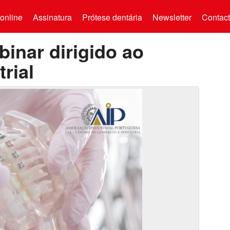
online
Assinatura
Prótese dentária
Newsletter
Contac
inar dirigido ao
rial