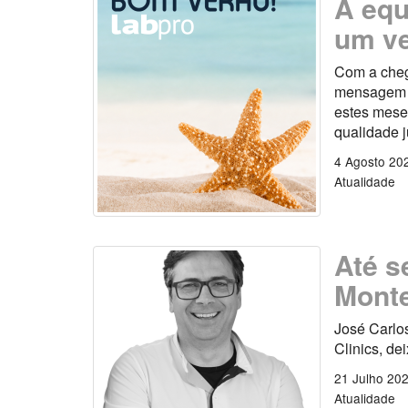
A equ
um ve
Com a cheg
mensagem es
estes mese
qualidade 
4 Agosto 20
Atualidade
Até s
Monte
José Carlo
Clinics, de
21 Julho 20
Atualidade