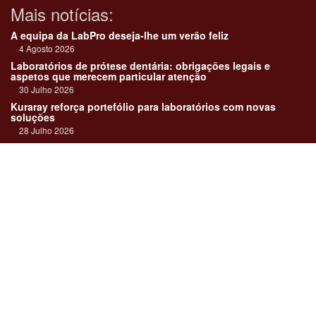
Mais notícias:
A equipa da LabPro deseja-lhe um verão feliz
4 Agosto 2026
Laboratórios de prótese dentária: obrigações legais e
aspetos que merecem particular atenção
30 Julho 2026
Kuraray reforça portefólio para laboratórios com novas
soluções
28 Julho 2026
"Devemos encarar cada caso como uma história construída
em equipa"
23 Julho 2026
Até sempre, José Carlos Monteiro
21 Julho 2026
Links:
Revista online
Media kit
Assinatura
Contactos
Ficha técnica
DentalPro