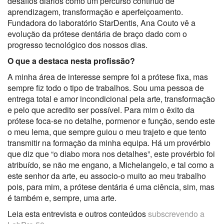
desafios diários como um percurso contínuo de
aprendizagem, transformação e aperfeiçoamento.
Fundadora do laboratório StarDentis, Ana Couto vê a
evolução da prótese dentária de braço dado com o
progresso tecnológico dos nossos dias.
O que a destaca nesta profissão?
A minha área de interesse sempre foi a prótese fixa, mas
sempre fiz todo o tipo de trabalhos. Sou uma pessoa de
entrega total e amor incondicional pela arte, transformação
e pelo que acredito ser possível. Para mim o êxito da
prótese foca-se no detalhe, pormenor e função, sendo este
o meu lema, que sempre guiou o meu trajeto e que tento
transmitir na formação da minha equipa. Há um provérbio
que diz que “o diabo mora nos detalhes”, este provérbio foi
atribuído, se não me engano, a Michelangelo, e tal como a
este senhor da arte, eu associo-o muito ao meu trabalho
pois, para mim, a prótese dentária é uma ciência, sim, mas
é também e, sempre, uma arte.
Leia esta entrevista e outros conteúdos
subscrevendo a