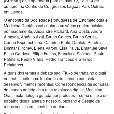
(SPEMD) está agendada para os dias 12, 13 e 14 de
outubro, no Centro de Congressos Lagoas Park Oeiras,
em Lisboa.
O encontro da Sociedade Portuguesa de Estomatologia e
Medicina Dentária vai contar com vários conferencistas,
nomeadamente, Alexandre Richard, Ana Costa, André
Almeida, António Azul, Bruno Gomes, Bruno Sousa,
Carina Esperachinha, Catarina Pinto, Daniela Pereira,
Dimitar Filtchev, Elena Varoni, Elsa Paiva, Emanuel Silva,
Filipa Cardoso, Filipe Freitas, Francisco Salvado, Paulo
Palmela, Pedro Viana, Pedro Trancoso e Stevros
Pelakanos.
Alguns dos temas a debate são: Fluxo de trabalho digital
na reabilitação com implantes em arcada completa –
desenvolvimentos recentes; Correspondência de sombras:
do mundo analógico a uma revolução digital; Medicina
Oral; Implantologia guiada por próteses – como o fluxo de
trabalho digital altera o nosso quotidiano e Gestão de
redes sociais em medicina dentária.