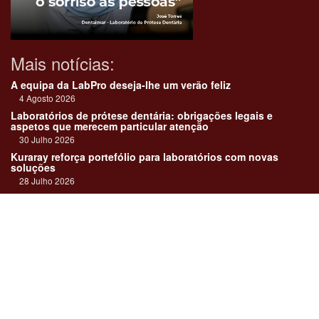
Mais notícias:
A equipa da LabPro deseja-lhe um verão feliz
4 Agosto 2026
Laboratórios de prótese dentária: obrigações legais e
aspetos que merecem particular atenção
30 Julho 2026
Kuraray reforça portefólio para laboratórios com novas
soluções
28 Julho 2026
"Devemos encarar cada caso como uma história construída
em equipa"
23 Julho 2026
Até sempre, José Carlos Monteiro
21 Julho 2026
Links:
Revista online
Media kit