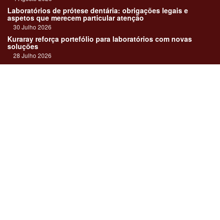
Laboratórios de prótese dentária: obrigações legais e
aspetos que merecem particular atenção
30 Julho 2026
Kuraray reforça portefólio para laboratórios com novas
soluções
28 Julho 2026
"Devemos encarar cada caso como uma história construída
em equipa"
23 Julho 2026
Até sempre, José Carlos Monteiro
21 Julho 2026
Links:
Revista online
Media kit
Assinatura
Contactos
Ficha técnica
DentalPro
Estatuto Editorial