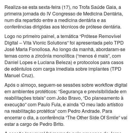
Realiza-se esta sexta-feira (17), no Trofa Saúde Gaia, a
primeira jornada do IV Congresso de Medicina Dentária,
num dia repartido entre a medicina dentária e as
conferências dirigidas aos técnicos de prótese dentária.
Logo no primeiro painel, a temática “Prótese Removível
Digital – Vita Vionic Solutions” foi apresentada pelo TPD
José Maria Fonollosa. Ao longo da manhã, abordaram-se
temas como a zircónia monolítica (“menos é mais”, com
Daniel Lopes e Luciana Beleza) e protocolos para casos
de edêntulos com carga imediata sobre implantes (TPD
Manuel Cruz).
Após o almoço, seguem-se sessões sobre workflow digital
em ambientes protéticos: “Segurança e previsibilidade em
reabilitações totais” com João Bravo, “Do planeamento à
execução” com Paulo Fula, e ainda “O meu lado artístico
na reabilitação protética” com Pedro Andrade. Para
encerrar o dia, a conferência “The Other Side Of Smile” vai
estar a cargo de Pedro Brito.