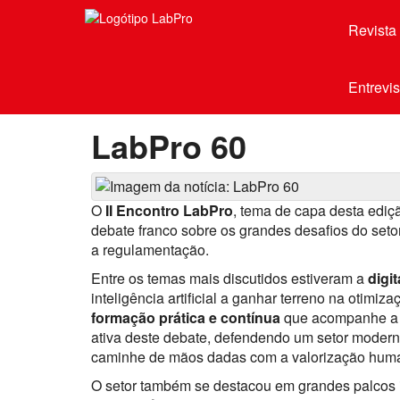
Revista 
Entrevis
LabPro 60
O
II Encontro LabPro
, tema de capa desta ediçã
debate franco sobre os grandes desafios do setor: a
a regulamentação.
Entre os temas mais discutidos estiveram a
digi
inteligência artificial a ganhar terreno na otimi
formação prática e contínua
que acompanhe a 
ativa deste debate, defendendo um setor modern
caminhe de mãos dadas com a valorização hum
O setor também se destacou em grandes palcos i