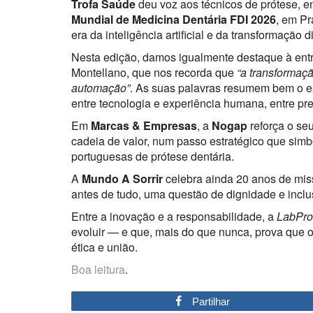
Trofa Saúde
deu voz aos técnicos de prótese, 
Mundial de Medicina Dentária FDI 2026
, em Pr
era da inteligência artificial e da transformação di
Nesta edição, damos igualmente destaque à ent
Montellano, que nos recorda que
“a transformaçã
automação”
. As suas palavras resumem bem o es
entre tecnologia e experiência humana, entre pre
Em
Marcas & Empresas
, a
Nogap
reforça o se
cadeia de valor, num passo estratégico que sim
portuguesas de prótese dentária.
A
Mundo A Sorrir
celebra ainda 20 anos de miss
antes de tudo, uma questão de dignidade e inclu
Entre a inovação e a responsabilidade, a
LabPro
evoluir — e que, mais do que nunca, prova que o 
ética e união.
Boa leitura
.
Partilhar