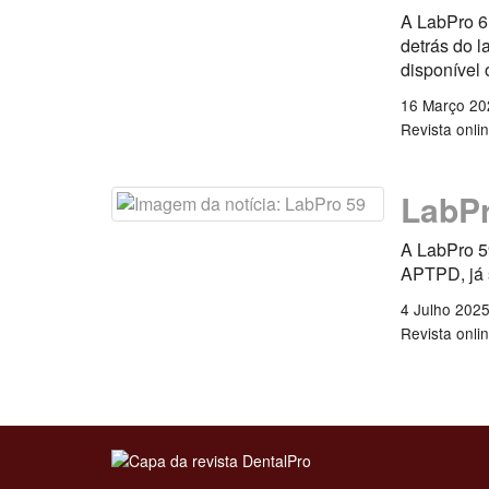
A LabPro 6
detrás do l
disponível 
16 Março 20
Revista onli
LabPr
A LabPro 59
APTPD, já s
4 Julho 202
Revista onli
Clique para ler