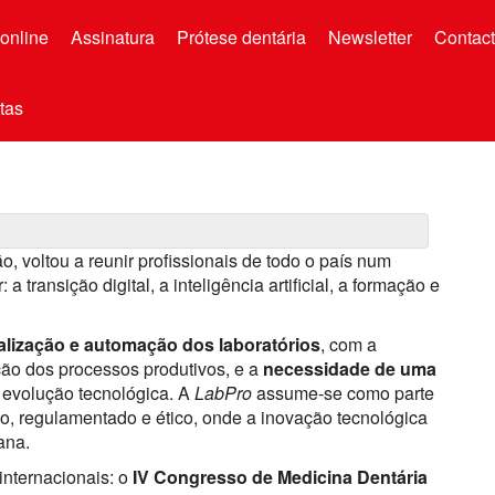
online
Assinatura
Prótese dentária
Newsletter
Contac
tas
o, voltou a reunir profissionais de todo o país num
 transição digital, a inteligência artificial, a formação e
talização e automação dos laboratórios
, com a
zação dos processos produtivos, e a
necessidade de uma
evolução tecnológica. A
LabPro
assume-se como parte
o, regulamentado e ético, onde a inovação tecnológica
ana.
nternacionais: o
IV Congresso de Medicina Dentária