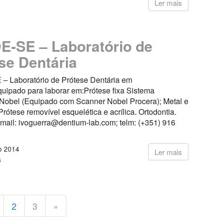
Ler mais
-SE – Laboratório de
se Dentária
 Laboratório de Prótese Dentária em
uipado para laborar em:Prótese fixa Sistema
bel (Equipado com Scanner Nobel Procera); Metal e
rótese removível esquelética e acrílica. Ortodontia.
email: ivoguerra@dentium-lab.com; telm: (+351) 916
o 2014
Ler mais
s
2
3
»