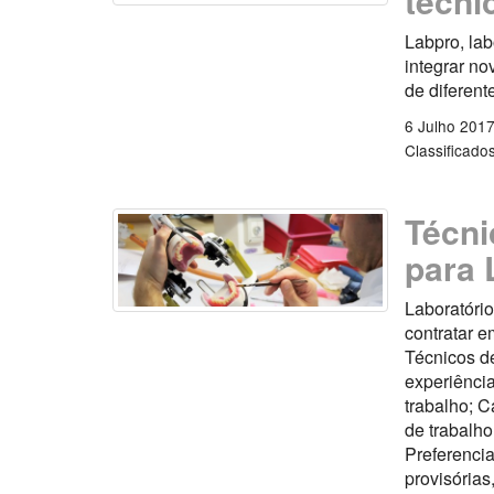
técni
Labpro, lab
integrar no
de diferent
6 Julho 201
Classificado
Técni
para 
Laboratório
contratar e
Técnicos d
experiência
trabalho; 
de trabalh
Preferencia
provisórias