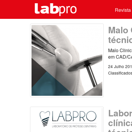
Revista 
Malo 
técni
Malo Clinic
em CAD/CAM
24 Julho 20
Classificado
Labor
clíni