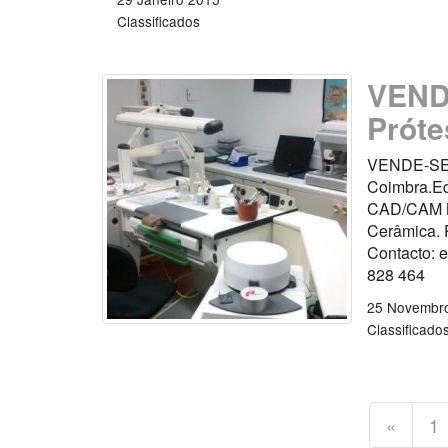
Classificados
VENDE
Próte
VENDE-SE –
Coimbra.Eq
CAD/CAM No
Cerâmica. P
Contacto: 
828 464
25 Novembr
Classificado
«
1