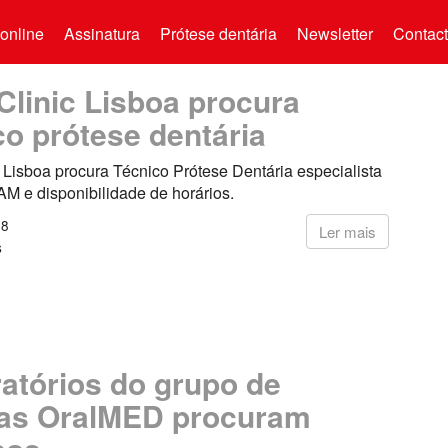
online
Assinatura
Prótese dentária
Newsletter
Contac
Clinic Lisboa procura
co prótese dentária
 Lisboa procura Técnico Prótese Dentária especialista
 e disponibilidade de horários.
18
Ler mais
s
atórios do grupo de
cas OralMED procuram