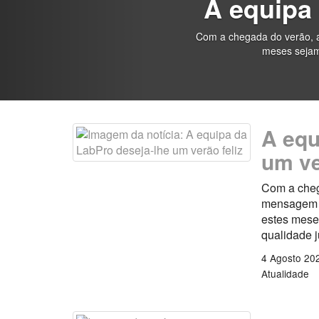
A equipa 
Com a chegada do verão, a
meses sejam
A equ
um ve
Com a cheg
mensagem es
estes mese
qualidade 
4 Agosto 20
Atualidade