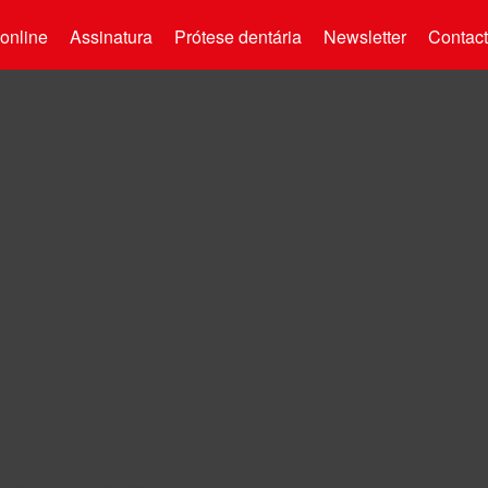
online
Assinatura
Prótese dentária
Newsletter
Contac