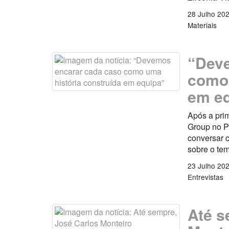
28 Julho 20
Materiais
“Deve
como 
em e
Após a pri
Group no P
conversar c
sobre o tem
23 Julho 20
Entrevistas
Até s