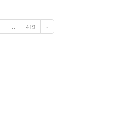
…
419
»