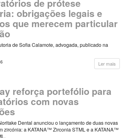
atórios de prótese
ria: obrigações legais e
os que merecem particular
ção
utoria de Sofia Calamote, advogada, publicado na
26
Ler mais
ay reforça portefólio para
atórios com novas
ções
Noritake Dental anunciou o lançamento de duas novas
em zircónia: a KATANA™ Zirconia STML e a KATANA™
ML.