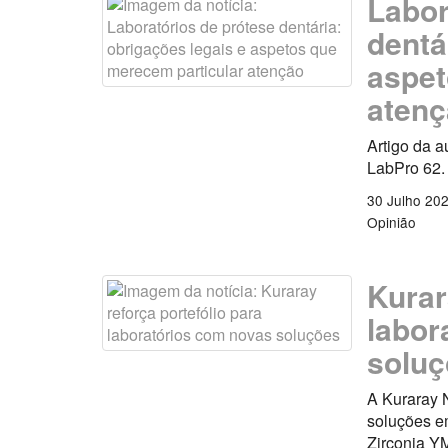
Labor
dentá
aspet
aten
Artigo da a
LabPro 62.
30 Julho 20
Opinião
Kurar
labor
solu
A Kuraray 
soluções 
Zirconia Y