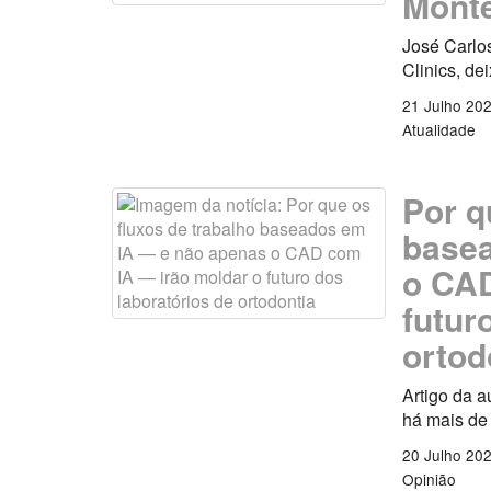
Monte
José Carlo
Clinics, de
21 Julho 20
Atualidade
Por q
basea
o CAD
futur
ortod
Artigo da a
há mais de
20 Julho 20
Opinião