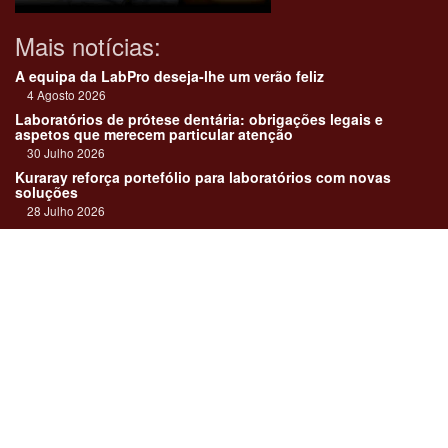
Mais notícias:
A equipa da LabPro deseja-lhe um verão feliz
4 Agosto 2026
Laboratórios de prótese dentária: obrigações legais e
aspetos que merecem particular atenção
30 Julho 2026
Kuraray reforça portefólio para laboratórios com novas
soluções
28 Julho 2026
"Devemos encarar cada caso como uma história construída
em equipa"
23 Julho 2026
Até sempre, José Carlos Monteiro
21 Julho 2026
Links:
Revista online
Media kit
Assinatura
Contactos