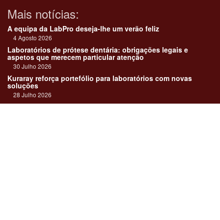
Mais notícias:
A equipa da LabPro deseja-lhe um verão feliz
4 Agosto 2026
Laboratórios de prótese dentária: obrigações legais e
aspetos que merecem particular atenção
30 Julho 2026
Kuraray reforça portefólio para laboratórios com novas
soluções
28 Julho 2026
"Devemos encarar cada caso como uma história construída
em equipa"
23 Julho 2026
Até sempre, José Carlos Monteiro
21 Julho 2026
Links:
Revista online
Media kit
Assinatura
Contactos
Ficha técnica