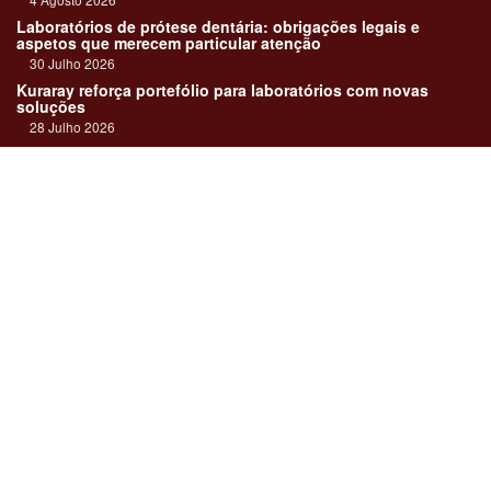
Laboratórios de prótese dentária: obrigações legais e
aspetos que merecem particular atenção
30 Julho 2026
Kuraray reforça portefólio para laboratórios com novas
soluções
28 Julho 2026
"Devemos encarar cada caso como uma história construída
em equipa"
23 Julho 2026
Até sempre, José Carlos Monteiro
21 Julho 2026
Links:
Revista online
Media kit
Assinatura
Contactos
Ficha técnica
DentalPro
Estatuto Editorial