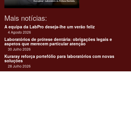
Mais notícias:
A equipa da LabPro deseja-lhe um verão feliz
4 Agosto 2026
Laboratórios de prótese dentária: obrigações legais e
aspetos que merecem particular atenção
30 Julho 2026
Kuraray reforça portefólio para laboratórios com novas
soluções
28 Julho 2026
"Devemos encarar cada caso como uma história construída
em equipa"
23 Julho 2026
Até sempre, José Carlos Monteiro
21 Julho 2026
Links:
Revista online
Media kit
Assinatura
Contactos