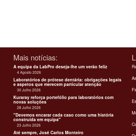
Mais notícias:
L
A equipa da LabPro deseja-lhe um verão feliz
Re
4 Agosto 2026
As
Laboratórios de prótese dentária: obrigações legais
e aspetos que merecem particular atenção
Fi
30 Julho 2026
Kuraray reforça portefólio para laboratórios com
Es
novas soluções
28 Julho 2026
Me
"Devemos encarar cada caso como uma história
construída em equipa"
C
23 Julho 2026
Até sempre, José Carlos Monteiro
De