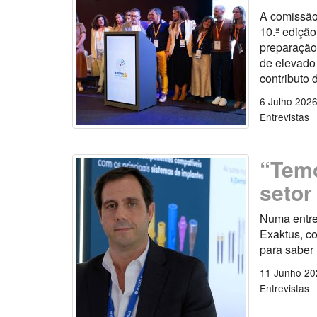
A comissão
10.ª ediçã
preparação,
de elevado 
contributo 
6 Julho 202
Entrevistas
“Temo
setor
Numa entre
Exaktus, c
para saber
11 Junho 20
Entrevistas