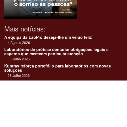
Mais notícias:
A equipa da LabPro deseja-lhe um verão feliz
4 Agosto 2026
Laboratórios de prótese dentária: obrigações legais e
aspetos que merecem particular atenção
30 Julho 2026
Kuraray reforça portefólio para laboratórios com novas
soluções
28 Julho 2026
"Devemos encarar cada caso como uma história construída
em equipa"
23 Julho 2026
Até sempre, José Carlos Monteiro
21 Julho 2026
Links:
Revista online