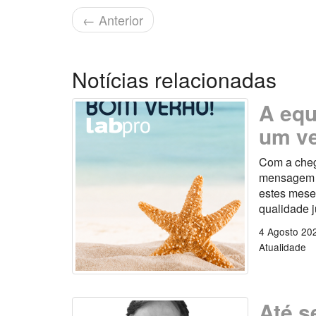
←
Anterior
Notícias relacionadas
A equ
um ve
Com a cheg
mensagem es
estes mese
qualidade 
4 Agosto 20
Atualidade
Até s