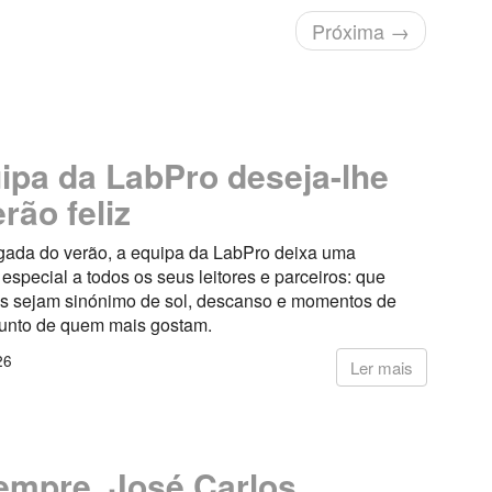
Próxima
→
ipa da LabPro deseja-lhe
rão feliz
ada do verão, a equipa da LabPro deixa uma
pecial a todos os seus leitores e parceiros: que
s sejam sinónimo de sol, descanso e momentos de
junto de quem mais gostam.
26
Ler mais
empre, José Carlos