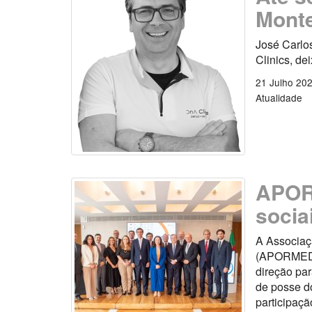
Monte
José Carlo
Clinics, de
21 Julho 20
Atualidade
APOR
socia
A Associaç
(APORMED) 
direção par
de posse d
participaçã