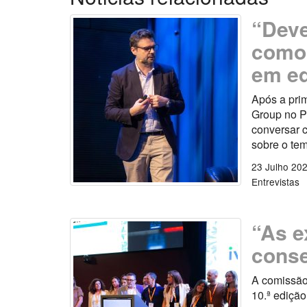
“Deve
como 
em e
Após a pri
Group no P
conversar c
sobre o tem
23 Julho 20
Entrevistas
“As e
conse
A comissão
10.ª ediçã