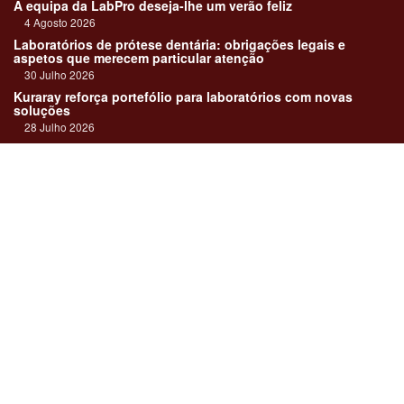
A equipa da LabPro deseja-lhe um verão feliz
4 Agosto 2026
Laboratórios de prótese dentária: obrigações legais e
aspetos que merecem particular atenção
30 Julho 2026
Kuraray reforça portefólio para laboratórios com novas
soluções
28 Julho 2026
"Devemos encarar cada caso como uma história construída
em equipa"
23 Julho 2026
Até sempre, José Carlos Monteiro
21 Julho 2026
Links:
Revista online
Media kit
Assinatura
Contactos
Ficha técnica
DentalPro
Estatuto Editorial