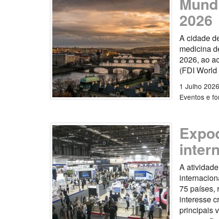
Mundi
2026
A cidade d
medicina de
2026, ao a
(FDI World
1 Julho 202
Eventos e f
Expod
inter
A atividade
internacion
75 países, 
interesse c
principais 