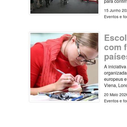
para confir
15 Junho 20
Eventos e f
Escol
com f
paíse
A iniciativ
organizadas
europeus e
Viena, Lon
20 Maio 202
Eventos e f