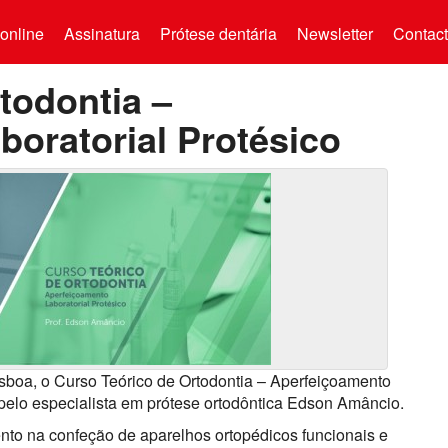
online
Assinatura
Prótese dentária
Newsletter
Contac
todontia –
oratorial Protésico
Lisboa, o Curso Teórico de Ortodontia – Aperfeiçoamento
pelo especialista em prótese ortodôntica Edson Amâncio.
nto na confeção de aparelhos ortopédicos funcionais e