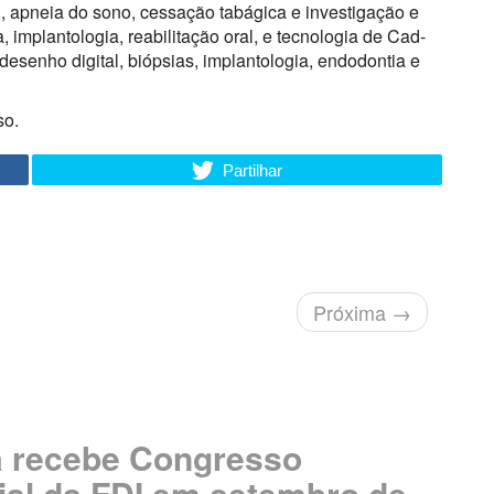
al, apneia do sono, cessação tabágica e investigação e
 implantologia, reabilitação oral, e tecnologia de Cad-
desenho digital, biópsias, implantologia, endodontia e
so.
Partilhar
Próxima
→
 recebe Congresso
al da FDI em setembro de