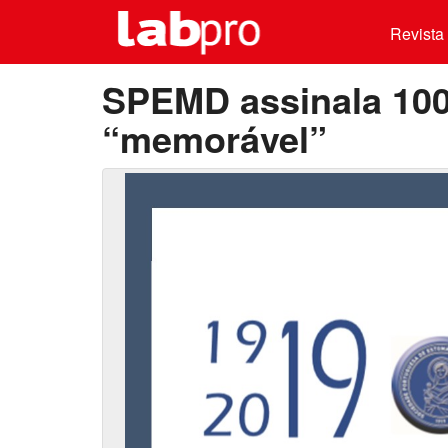
Revista 
SPEMD assinala 10
“memorável”