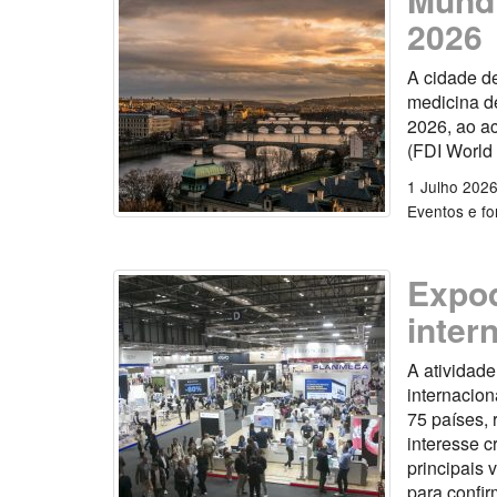
2026
A cidade d
medicina de
2026, ao a
(FDI World
1 Julho 202
Eventos e f
Expod
inter
A atividade
internacion
75 países, 
interesse c
principais 
para confir