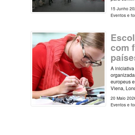
15 Junho 20
Eventos e f
Escol
com f
paíse
A iniciativ
organizadas
europeus e
Viena, Lon
20 Maio 202
Eventos e f