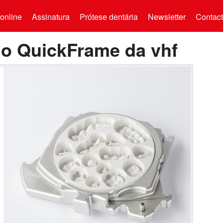
online
Assinatura
Prótese dentária
Newsletter
Contac
 o QuickFrame da vhf