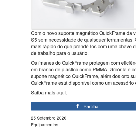
Com o novo suporte magnético QuickFrame da vhf
S5 sem necessidade de quaisquer ferramentas. 
mais rápido do que prendê-los com uma chave d
de trabalho para o usuário.
Os ímanes do QuickFrame protegem com eficiênc
em branco de plástico como PMMA, zircónia e ce
suporte magnético QuickFrame, além dos oito s
QuickFrame está disponível como um acessório 
Saiba mais
aqui
.
Partilhar
25 Setembro 2020
Equipamentos