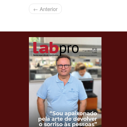
←
Anterior
Clique para ler