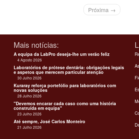
Próxima
→
Mais notícias:
L
A equipa da LabPro deseja-lhe um verão feliz
Re
4 Agosto 2026
As
Laboratórios de prótese dentária: obrigações legais
e aspetos que merecem particular atenção
Fi
30 Julho 2026
Kuraray reforça portefólio para laboratórios com
Es
novas soluções
28 Julho 2026
Me
"Devemos encarar cada caso como uma história
construída em equipa"
C
23 Julho 2026
Até sempre, José Carlos Monteiro
De
21 Julho 2026