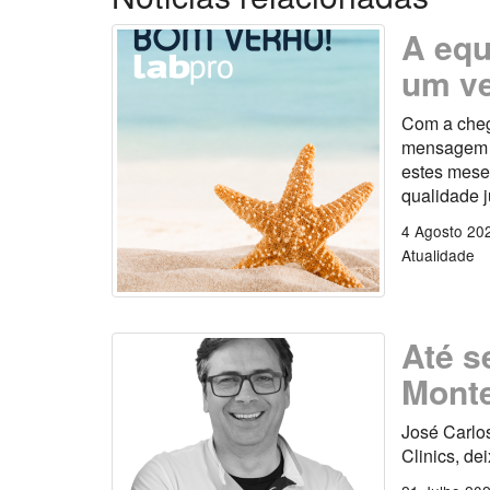
A equ
um ve
Com a cheg
mensagem es
estes mese
qualidade 
4 Agosto 20
Atualidade
Até s
Monte
José Carlo
Clinics, de