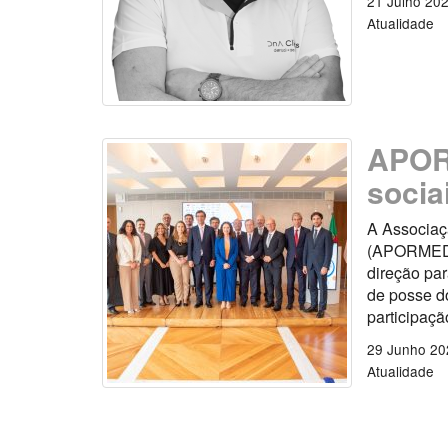
21 Julho 20
Atualidade
APOR
socia
A Associaç
(APORMED) 
direção par
de posse d
participaçã
29 Junho 20
Atualidade