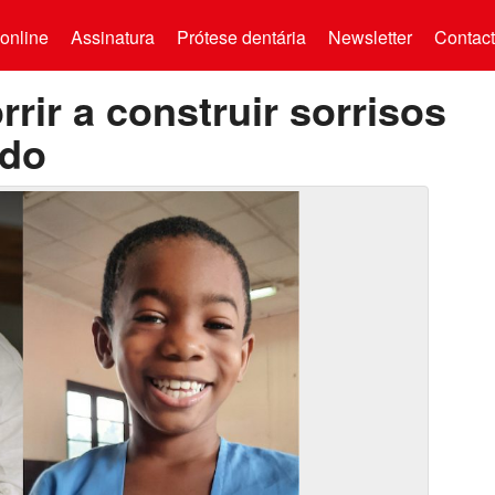
online
Assinatura
Prótese dentária
Newsletter
Contac
rir a construir sorrisos
ndo