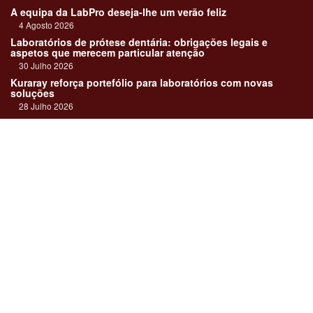
A equipa da LabPro deseja-lhe um verão feliz
4 Agosto 2026
Laboratórios de prótese dentária: obrigações legais e
aspetos que merecem particular atenção
30 Julho 2026
Kuraray reforça portefólio para laboratórios com novas
soluções
28 Julho 2026
"Devemos encarar cada caso como uma história construída
em equipa"
23 Julho 2026
Até sempre, José Carlos Monteiro
21 Julho 2026
Links:
Revista online
Media kit
Assinatura
Contactos
Ficha técnica
DentalPro
Estatuto Editorial