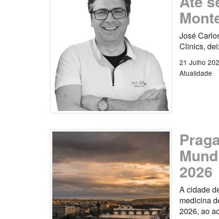
Até s
Monte
José Carlo
Clinics, de
21 Julho 20
Atualidade
Praga
Mundi
2026
A cidade d
medicina de
2026, ao a