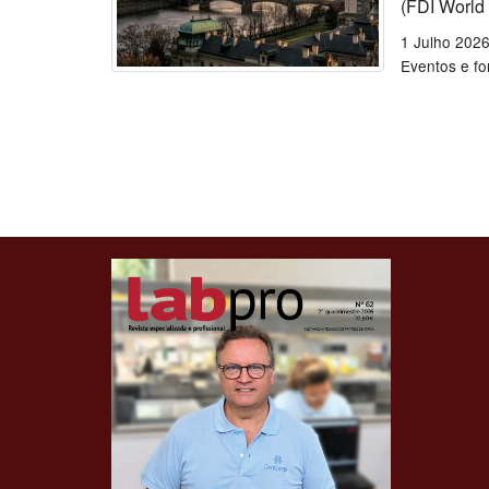
(FDI World
1 Julho 202
Eventos e f
Clique para ler