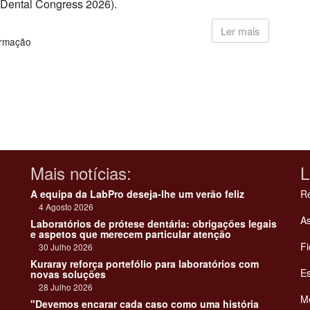
 Dental Congress 2026).
6
Ler mais
ormação
Mais notícias:
L
A equipa da LabPro deseja-lhe um verão feliz
Re
4 Agosto 2026
As
Laboratórios de prótese dentária: obrigações legais
e aspetos que merecem particular atenção
Fi
30 Julho 2026
Kuraray reforça portefólio para laboratórios com
Es
novas soluções
28 Julho 2026
Me
"Devemos encarar cada caso como uma história