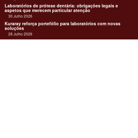
Laboratórios de prótese dentária: obrigações legais e
aspetos que merecem particular atenção
30 Julho 2026
Kuraray reforça portefólio para laboratórios com novas
soluções
28 Julho 2026
"Devemos encarar cada caso como uma história construída
em equipa"
23 Julho 2026
Até sempre, José Carlos Monteiro
21 Julho 2026
Links:
Revista online
Media kit
Assinatura
Contactos
Ficha técnica
DentalPro
Estatuto Editorial