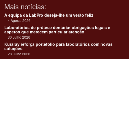
Mais notícias:
A equipa da LabPro deseja-lhe um verão feliz
4 Agosto 2026
Laboratórios de prótese dentária: obrigações legais e
aspetos que merecem particular atenção
30 Julho 2026
Kuraray reforça portefólio para laboratórios com novas
soluções
28 Julho 2026
"Devemos encarar cada caso como uma história construída
em equipa"
23 Julho 2026
Até sempre, José Carlos Monteiro
21 Julho 2026
Links:
Revista online
Media kit
Assinatura
Contactos
Ficha técnica
DentalPro