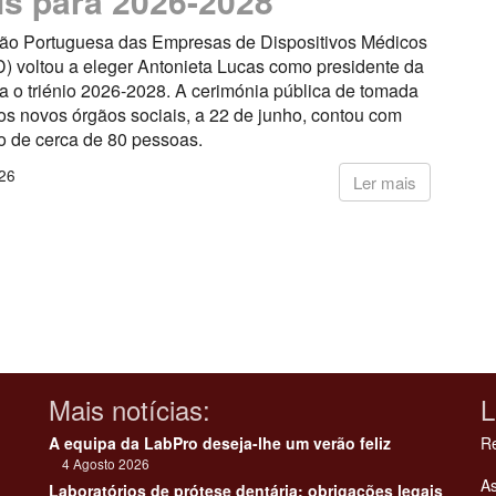
is para 2026-2028
ão Portuguesa das Empresas de Dispositivos Médicos
voltou a eleger Antonieta Lucas como presidente da
a o triénio 2026-2028. A cerimónia pública de tomada
os novos órgãos sociais, a 22 de junho, contou com
o de cerca de 80 pessoas.
26
Ler mais
Mais notícias:
L
A equipa da LabPro deseja-lhe um verão feliz
Re
4 Agosto 2026
As
Laboratórios de prótese dentária: obrigações legais