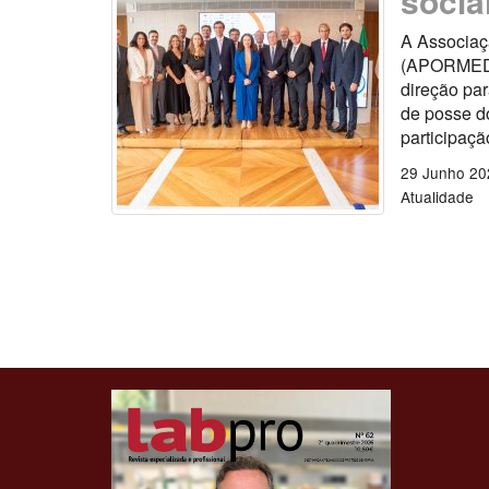
socia
A Associaç
(APORMED) 
direção par
de posse d
participaçã
29 Junho 20
Atualidade