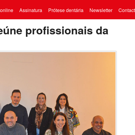
online
Assinatura
Prótese dentária
Newsletter
Contac
eúne profissionais da