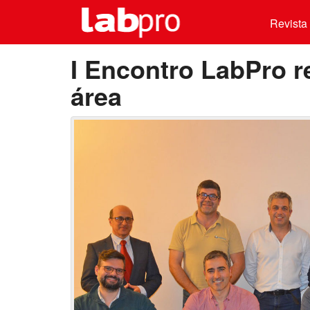
Revista 
I Encontro LabPro r
área