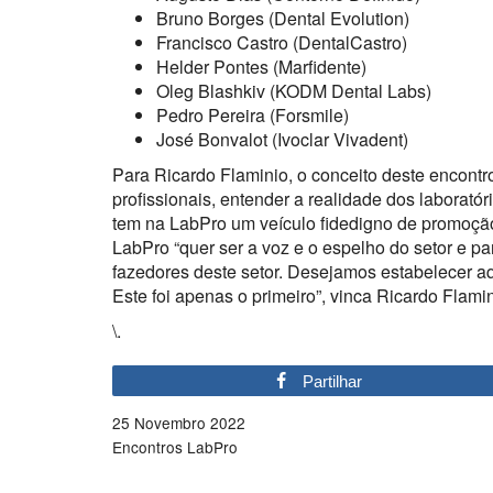
Bruno Borges (Dental Evolution)
Francisco Castro (DentalCastro)
Helder Pontes (Marfidente)
Oleg Blashkiv (KODM Dental Labs)
Pedro Pereira (Forsmile)
José Bonvalot (Ivoclar Vivadent)
Para Ricardo Flaminio, o conceito deste encontr
profissionais, entender a realidade dos laboratór
tem na LabPro um veículo fidedigno de promoção 
LabPro “quer ser a voz e o espelho do setor e p
fazedores deste setor. Desejamos estabelecer a
Este foi apenas o primeiro”, vinca Ricardo Flamin
\.
Partilhar
25 Novembro 2022
Encontros LabPro