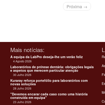
Próxima
→
Mais notícias:
L
A equipa da LabPro deseja-lhe um verão feliz
Re
4 Agosto 2026
As
Laboratórios de prótese dentária: obrigações legais
e aspetos que merecem particular atenção
Fi
30 Julho 2026
Kuraray reforça portefólio para laboratórios com
Es
novas soluções
28 Julho 2026
Me
"Devemos encarar cada caso como uma história
construída em equipa"
C
23 Julho 2026