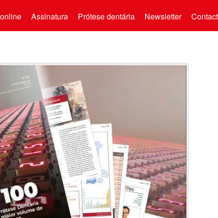
online
Assinatura
Prótese dentária
Newsletter
Contac