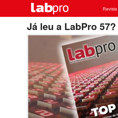
Revista 
Já leu a LabPro 57?