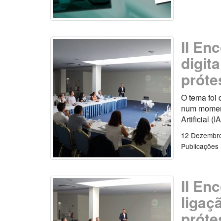
II En
digit
próte
O tema foi 
num moment
Artificial (I
12 Dezembr
Publicações
II En
ligaç
próte