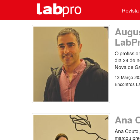
Revista 
Augus
LabP
O profissi
dia 24 de n
Nova de Ga
13 Março 20
Encontros L
Ana C
Ana Couto, 
marcou pre