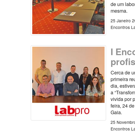
de um labor
mesma.
25 Janeiro 
Encontros L
I Enc
profi
Cerca de u
primeira r
dia, estive
a “Transfor
vivida por 
feira, 24 d
Gaia.
25 Novembr
Encontros L