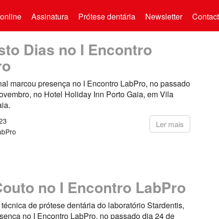
online
Assinatura
Prótese dentária
Newsletter
Contac
to Dias no I Encontro
ro
onal marcou presença no I Encontro LabPro, no passado
ovembro, no Hotel Holiday Inn Porto Gaia, em Vila
ia.
23
Ler mais
abPro
outo no I Encontro LabPro
técnica de prótese dentária do laboratório Stardentis,
sença no I Encontro LabPro, no passado dia 24 de