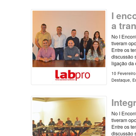
I enc
a tra
No I Encont
tiveram opo
Entre os te
discussão s
ligação da 
10 Fevereir
Destaque
E
Integ
No I Encont
tiveram opo
Entre os te
discussão 