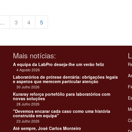
…
3
4
5
Mais notícias:
L
A equipa da LabPro deseja-lhe um verão feliz
Re
4 Agosto 2026
As
Laboratórios de prótese dentária: obrigações legais
e aspetos que merecem particular atenção
Fi
30 Julho 2026
Kuraray reforça portefólio para laboratórios com
Es
novas soluções
28 Julho 2026
Me
"Devemos encarar cada caso como uma história
construída em equipa"
C
23 Julho 2026
Até sempre, José Carlos Monteiro
De