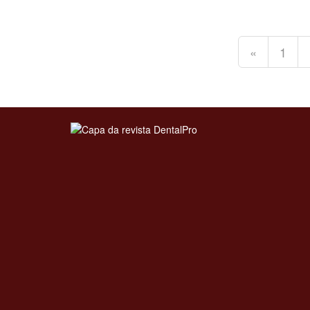
«
1
Clique para ler