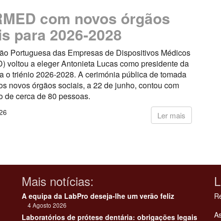
MED com novos órgãos
is para 2026-2028
ão Portuguesa das Empresas de Dispositivos Médicos
voltou a eleger Antonieta Lucas como presidente da
a o triénio 2026-2028. A cerimónia pública de tomada
os novos órgãos sociais, a 22 de junho, contou com
o de cerca de 80 pessoas.
26
Ler mais
Mais notícias:
L
A equipa da LabPro deseja-lhe um verão feliz
Re
4 Agosto 2026
As
Laboratórios de prótese dentária: obrigações legais