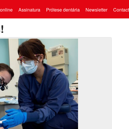
online
Assinatura
Prótese dentária
Newsletter
Contac
!