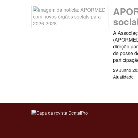
APOR
socia
A Associaç
(APORMED) 
direção par
de posse d
participaçã
29 Junho 20
Atualidade
Clique para ler