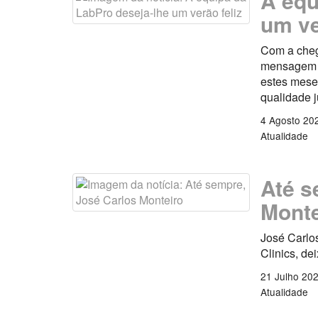
A equ
um ve
Com a cheg
mensagem es
estes mese
qualidade 
4 Agosto 20
Atualidade
Até s
Monte
José Carlo
Clinics, de
21 Julho 20
Atualidade