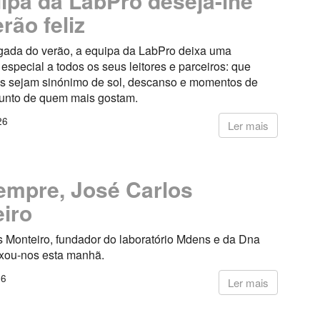
ipa da LabPro deseja-lhe
rão feliz
ada do verão, a equipa da LabPro deixa uma
pecial a todos os seus leitores e parceiros: que
s sejam sinónimo de sol, descanso e momentos de
junto de quem mais gostam.
26
Ler mais
empre, José Carlos
iro
s Monteiro, fundador do laboratório Mdens e da Dna
ixou-nos esta manhã.
26
Ler mais