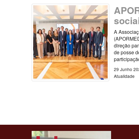
APOR
socia
A Associaç
(APORMED) 
direção par
de posse d
participaçã
29 Junho 20
Atualidade