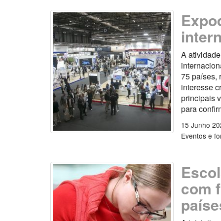
Expod
inter
A atividade
internacion
75 países, 
interesse c
principais 
para confir
15 Junho 20
Eventos e f
Escol
com f
paíse