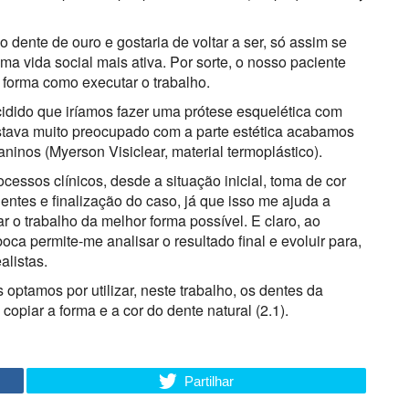
ente de ouro e gostaria de voltar a ser, só assim se
uma vida social mais ativa. Por sorte, o nosso paciente
 forma como executar o trabalho.
cidido que iríamos fazer uma prótese esquelética com
estava muito preocupado com a parte estética acabamos
inos (Myerson Visiclear, material termoplástico).
cessos clínicos, desde a situação inicial, toma de cor
dentes e finalização do caso, já que isso me ajuda a
 o trabalho da melhor forma possível. E claro, ao
boca permite-me analisar o resultado final e evoluir para,
alistas.
optamos por utilizar, neste trabalho, os dentes da
opiar a forma e a cor do dente natural (2.1).
Partilhar