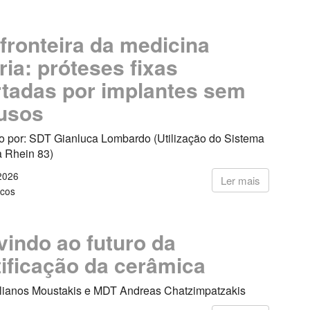
fronteira da medicina
ria: próteses fixas
tadas por implantes sem
usos
co por: SDT Gianluca Lombardo (Utilização do Sistema
a Rhein 83)
2026
Ler mais
icos
indo ao futuro da
tificação da cerâmica
ulianos Moustakis e MDT Andreas Chatzimpatzakis