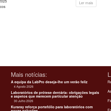
2025
Ler mais
icos
Mais notícias:
L
A equipa da LabPro deseja-lhe um verão feliz
Re
4 Agosto 2026
As
Laboratórios de prótese dentária: obrigações legais
e aspetos que merecem particular atenção
Fi
30 Julho 2026
Kuraray reforça portefólio para laboratórios com
Es
novas soluções