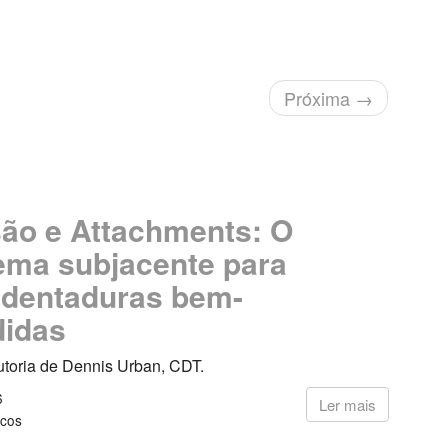
Próxima
→
ão e Attachments: O
ma subjacente para
dentaduras bem-
didas
utoria de Dennis Urban, CDT.
6
Ler mais
icos