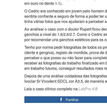
em ouro no dente 1.1).
O Cedric era conhecido em jovem pelo homem do d
sentiria confiante e seguro de forma a poder ter 
tinha várias fotos que nos ajudaram a perceber a
Ao analisar o caso com o doutor Rupert ficou de
ganchos a nível do 1.6/2.6/2.7. Como o Cedric 
por recomendar uns ganchos estéticos para os can
Tenho por norma pedir fotografias de todos os pro
(dente e gengiva), registo de mordida, prova de 
perceber o que posso ou não fazer para completar
receber as fotografias do trabalho finalizado em 
em trabalho futuros, conseguir resultados mais re
Depois de uma análise cuidadosa das fotografias 
Ivoclar Sr Vivodent SDCL cor A3.5, de maneira a c
Leia o caso clínico completo na
LabPro 43
!
Partilhar