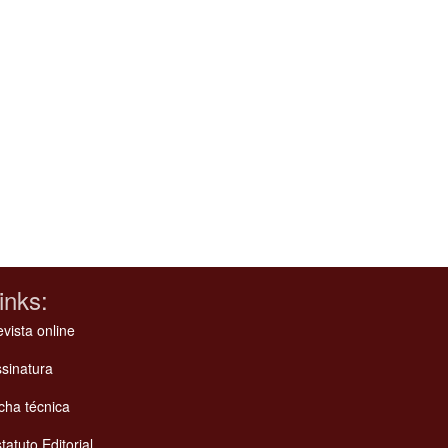
inks:
vista online
sinatura
cha técnica
tatuto Editorial