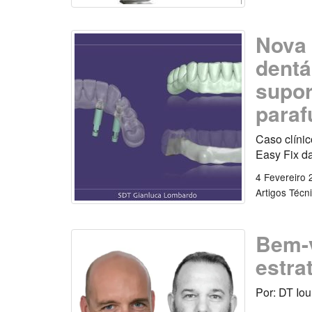
Nova 
dentá
supor
paraf
Caso clíni
Easy Fix d
4 Fevereiro 
Artigos Técn
Bem-v
estra
Por: DT Io