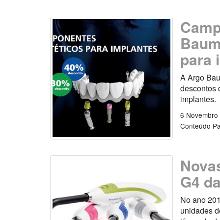
Campa
Baum:
para 
A Argo Bau
descontos 
implantes.
6 Novembro
Conteúdo Pa
Novas
G4 da
No ano 201
unidades d