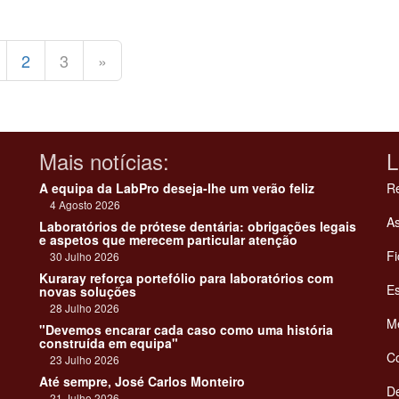
2
3
»
Mais notícias:
L
A equipa da LabPro deseja-lhe um verão feliz
Re
4 Agosto 2026
As
Laboratórios de prótese dentária: obrigações legais
e aspetos que merecem particular atenção
Fi
30 Julho 2026
Kuraray reforça portefólio para laboratórios com
Es
novas soluções
28 Julho 2026
Me
"Devemos encarar cada caso como uma história
construída em equipa"
C
23 Julho 2026
Até sempre, José Carlos Monteiro
De
21 Julho 2026