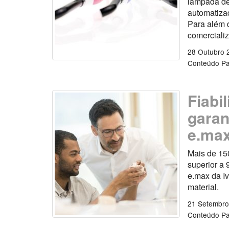
lâmpada de
automatiza
Para além 
comercializ
28 Outubro 
Conteúdo Pa
Fiabi
garan
e.ma
Mais de 15
superior a 
e.max da Iv
material.
21 Setembro
Conteúdo Pa