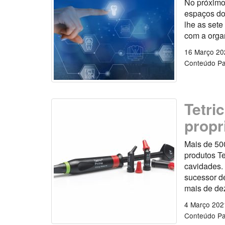
No próximo 
espaços do
lhe as sete
com a orga
16 Março 20
Conteúdo Pa
Tetri
propr
Mais de 500
produtos Te
cavidades. 
sucessor de
mais de dez
4 Março 202
Conteúdo Pa