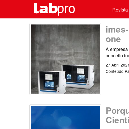
Revista 
imes-
one
A empresa 
conceito i
27 Abril 202
Conteúdo Pa
Porqu
Cient