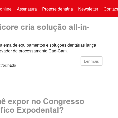
online
Assinatura
Prótese dentária
Newsletter
Contac
icore cria solução all-in-
alemã de equipamentos e soluções dentárias lança
novador de processamento Cad-Cam.
1
Ler mais
trocinado
ê expor no Congresso
ífico Expodental?