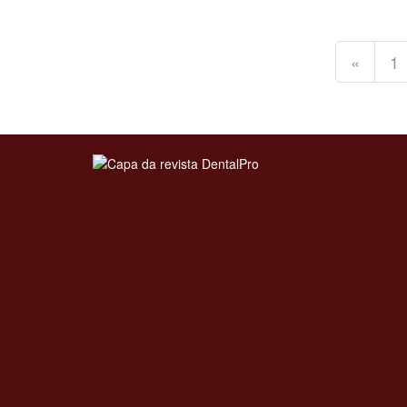
«
1
Clique para ler