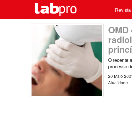
Revista 
OMD e
radio
princ
O recente a
processo d
20 Maio 202
Atualidade