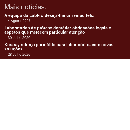
Mais notícias:
A equipa da LabPro deseja-lhe um verão feliz
4 Agosto 2026
Laboratórios de prótese dentária: obrigações legais e
aspetos que merecem particular atenção
30 Julho 2026
Kuraray reforça portefólio para laboratórios com novas
soluções
28 Julho 2026
"Devemos encarar cada caso como uma história construída
em equipa"
23 Julho 2026
Até sempre, José Carlos Monteiro
21 Julho 2026
Links:
Revista online
Media kit
Assinatura
Contactos
Ficha técnica
DentalPro