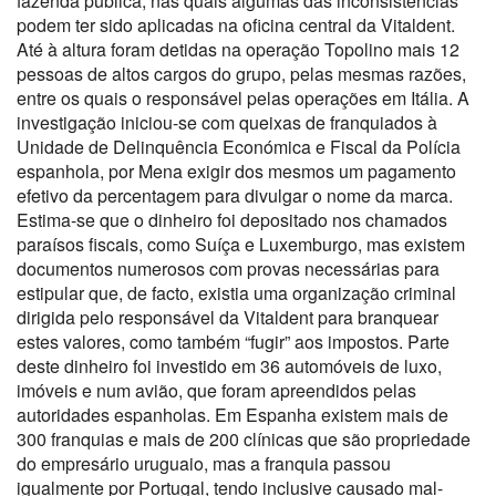
fazenda pública, nas quais algumas das inconsistências
podem ter sido aplicadas na oficina central da Vitaldent.
Até à altura foram detidas na operação Topolino mais 12
pessoas de altos cargos do grupo, pelas mesmas razões,
entre os quais o responsável pelas operações em Itália. A
investigação iniciou-se com queixas de franquiados à
Unidade de Delinquência Económica e Fiscal da Polícia
espanhola, por Mena exigir dos mesmos um pagamento
efetivo da percentagem para divulgar o nome da marca.
Estima-se que o dinheiro foi depositado nos chamados
paraísos fiscais, como Suíça e Luxemburgo, mas existem
documentos numerosos com provas necessárias para
estipular que, de facto, existia uma organização criminal
dirigida pelo responsável da Vitaldent para branquear
estes valores, como também “fugir” aos impostos. Parte
deste dinheiro foi investido em 36 automóveis de luxo,
imóveis e num avião, que foram apreendidos pelas
autoridades espanholas. Em Espanha existem mais de
300 franquias e mais de 200 clínicas que são propriedade
do empresário uruguaio, mas a franquia passou
igualmente por Portugal, tendo inclusive causado mal-