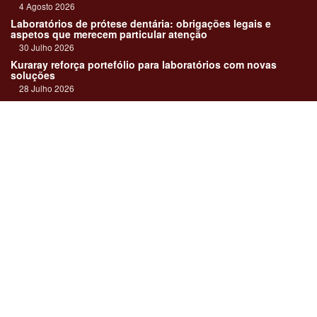
4 Agosto 2026
Laboratórios de prótese dentária: obrigações legais e
aspetos que merecem particular atenção
30 Julho 2026
Kuraray reforça portefólio para laboratórios com novas
soluções
28 Julho 2026
"Devemos encarar cada caso como uma história construída
em equipa"
23 Julho 2026
Até sempre, José Carlos Monteiro
21 Julho 2026
Links:
Revista online
Media kit
Assinatura
Contactos
Ficha técnica
DentalPro
Estatuto Editorial