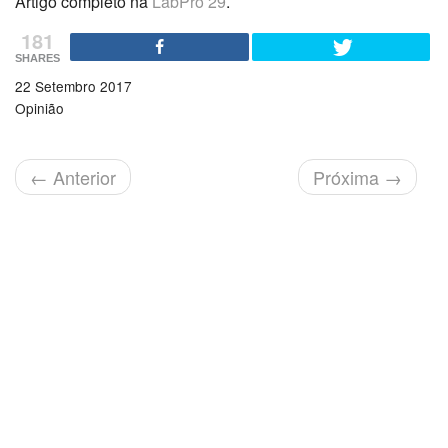
Artigo completo na
LabPro 29
.
181
SHARES
22 Setembro 2017
Opinião
←
Anterior
Próxima
→