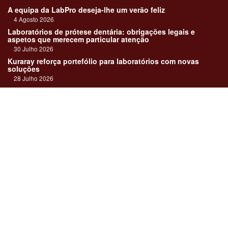
A equipa da LabPro deseja-lhe um verão feliz
4 Agosto 2026
Laboratórios de prótese dentária: obrigações legais e
aspetos que merecem particular atenção
30 Julho 2026
Kuraray reforça portefólio para laboratórios com novas
soluções
28 Julho 2026
"Devemos encarar cada caso como uma história construída
em equipa"
23 Julho 2026
Até sempre, José Carlos Monteiro
21 Julho 2026
Links:
Revista online
Media kit
Assinatura
Contactos
Ficha técnica
DentalPro
Estatuto Editorial